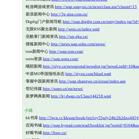
·
蛙游网游戏资讯
http://wap.wapyou.cn/news/class.asp?classid=15
·
新浪新闻中心
http://3g.sina.com.cn/
·
Digdig门户新闻导航
http://wap.digdig.com.cn/entry/index.jsp?i
·
无限RSS聚合新闻
http://wrss.cn/index.wml
·
至酷掌门新闻资讯
http://wp.gku.cn/
·
搜狐新闻中心
http://news.wap.sohu.com/news/
·
tom新闻中心
http://wap.tom.com/
·
sorss资源
http://wap.sorss.com/
·
哦耶新闻
http://olye.cn/newsportal/newslist.jsp?newsListId=10&
·
中原MO帝国报纸杂志
http://riyou.com/bkpd.wml
·
掌握中国新闻资讯
http://wap.zhangwo.cn/zixun/index.asp
·
世纪传媒
http://waps.cn/rss/news/
·
新梦网典新闻
http://kj.dwap.cn/Class144218.wml
小说
·
kk书库
http://3gcn.cc/kkwap/book/(pir1ey55wly24ki2h2dxo445
·
百阅书城
http://wap.byread.com/read/booklist.jsp?sortid=0104&p
·
好喔书城
http://hwo.cn/