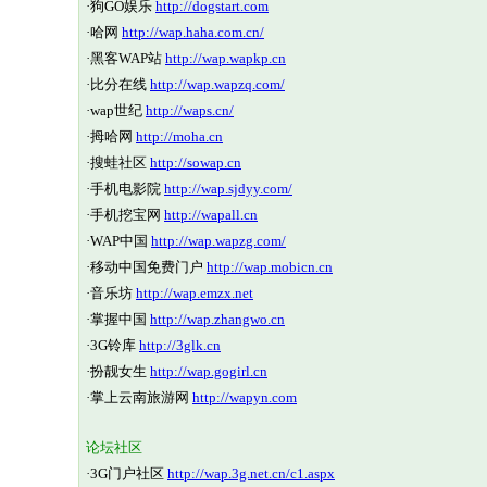
·
狗GO娱乐
http://dogstart.com
·
哈网
http://wap.haha.com.cn/
·
黑客WAP站
http://wap.wapkp.cn
·
比分在线
http://wap.wapzq.com/
·
wap世纪
http://waps.cn/
·
拇哈网
http://moha.cn
·
搜蛙社区
http://sowap.cn
·
手机电影院
http://wap.sjdyy.com/
·
手机挖宝网
http://wapall.cn
·
WAP中国
http://wap.wapzg.com/
·
移动中国免费门户
http://wap.mobicn.cn
·
音乐坊
http://wap.emzx.net
·
掌握中国
http://wap.zhangwo.cn
·
3G铃库
http://3glk.cn
·
扮靓女生
http://wap.gogirl.cn
·
掌上云南旅游网
http://wapyn.com
论坛社区
·
3G门户社区
http://wap.3g.net.cn/c1.aspx