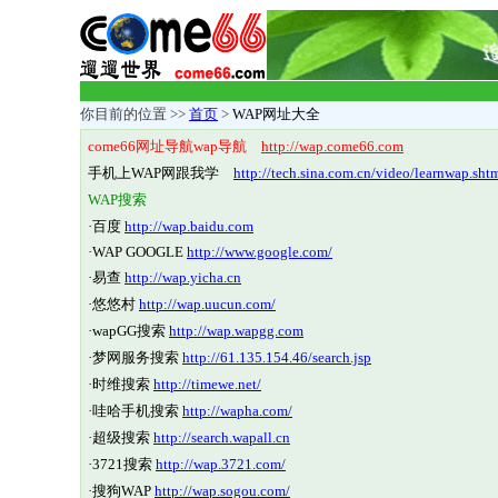
你目前的位置 >>
首页
>
WAP网址大全
come66网址导航wap导航
http://wap.come66.com
手机上WAP网跟我学
http://tech.sina.com.cn/video/learnwap.sht
WAP搜索
·
百度
http://wap.baidu.com
·
WAP GOOGLE
http://www.google.com/
·
易查
http://wap.yicha.cn
·
悠悠村
http://wap.uucun.com/
·
wapGG搜索
http://wap.wapgg.com
·
梦网服务搜索
http://61.135.154.46/search.jsp
·
时维搜索
http://timewe.net/
·
哇哈手机搜索
http://wapha.com/
·
超级搜索
http://search.wapall.cn
·
3721搜索
http://wap.3721.com/
·
搜狗WAP
http://wap.sogou.com/