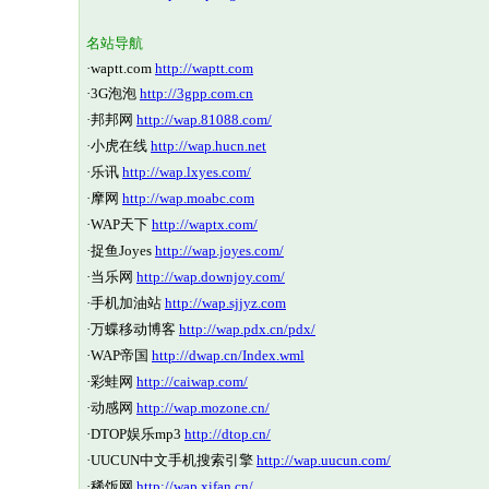
名站导航
·
waptt.com
http://waptt.com
·
3G泡泡
http://3gpp.com.cn
·
邦邦网
http://wap.81088.com/
·
小虎在线
http://wap.hucn.net
·
乐讯
http://wap.lxyes.com/
·
摩网
http://wap.moabc.com
·
WAP天下
http://waptx.com/
·
捉鱼Joyes
http://wap.joyes.com/
·
当乐网
http://wap.downjoy.com/
·
手机加油站
http://wap.sjjyz.com
·
万蝶移动博客
http://wap.pdx.cn/pdx/
·
WAP帝国
http://dwap.cn/Index.wml
·
彩蛙网
http://caiwap.com/
·
动感网
http://wap.mozone.cn/
·
DTOP娱乐mp3
http://dtop.cn/
·
UUCUN中文手机搜索引擎
http://wap.uucun.com/
·
稀饭网
http://wap.xifan.cn/