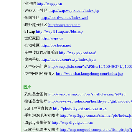
·
泡泡吧
http://wappp.cn
·
WAP天下社区
http://wap.waptx.com/index.jsp
·
帝国社区
http://bbs.dwap.cn/Index.wml
·
猫扑超强社区
http://wap.mop.com
·
91wap
http://wap.91wap.net/bbs.asp
·
世纪家园
http://waps.cn
·
心动社区
http://bbs.hucn.net
·
空中传媒POP俱乐部
http://wap.pop.cota.cn/
·
摩网手机
http://moabc.com/swty/index.jspw
·
天空娱乐门户
http://wap.djxiu.com/WAPSite/15/15646/371/p106
·
空中网相约有情人
http://wap.chat.kongzhong.com/index.jsp
图片
·
彩蛙美女图片
http://wap.caiwap.com/pic/smallclass.asp?id=23
·
搜狐美女影厅
http://news.wap.sohu.com/health/yutu/girl/?nodei
·
3G门户写真频道
http://photo.3g.net.cn/index.aspx
·
手机泡泡吧美女图片
http://wap.3gpp.com.cn/channel/pic/index
·
Digdig海量美女
http://wap.digdig.com.cn/
·
玩转手机网美女图片
http://wap.mogood.com/picture/list_pic.js