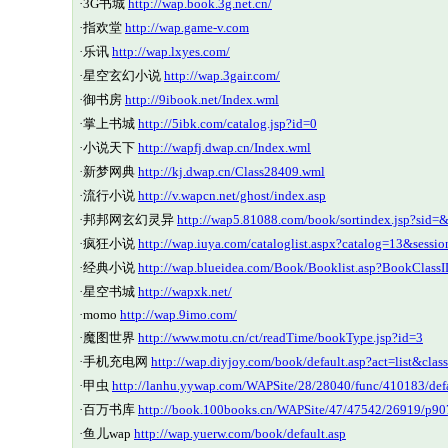
·
3G书城
http://wap.book.3g.net.cn/
·
指欢堂
http://wap.game-v.com
·
乐讯
http://wap.lxyes.com/
·
星空玄幻小说
http://wap.3gair.com/
·
御书房
http://9ibook.net/Index.wml
·
掌上书城
http://5ibk.com/catalog.jsp?id=0
·
小说天下
http://wapfj.dwap.cn/Index.wml
·
新梦网典
http://kj.dwap.cn/Class28409.wml
·
流行小说
http://v.wapcn.net/ghost/index.asp
·
邦邦网玄幻灵异
http://wap5.81088.com/book/sortindex.jsp?sid
·
疯狂小说
http://wap.iuya.com/cataloglist.aspx?catalog=13&ses
·
经典小说
http://wap.blueidea.com/Book/Booklist.asp?BookClass
·
星空书城
http://wapxk.net/
·
momo
http://wap.9imo.com/
·
魔图世界
http://www.motu.cn/ct/readTime/bookType.jsp?id=3
·
手机充电网
http://wap.diyjoy.com/book/default.asp?act=list&clas
·
甲虫
http://lanhu.yywap.com/WAPSite/28/28040/func/410183/d
·
百万书库
http://book.100books.cn/WAPSite/47/47542/26919/p90
·
鱼儿wap
http://wap.yuerw.com/book/default.asp