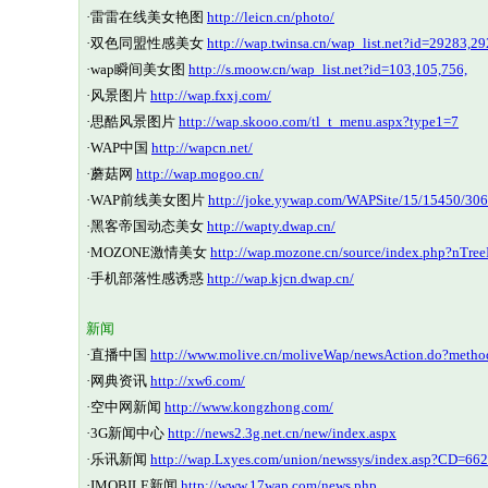
·
雷雷在线美女艳图
http://leicn.cn/photo/
·
双色同盟性感美女
http://wap.twinsa.cn/wap_list.net?id=29283,2
·
wap瞬间美女图
http://s.moow.cn/wap_list.net?id=103,105,756,
·
风景图片
http://wap.fxxj.com/
·
思酷风景图片
http://wap.skooo.com/tl_t_menu.aspx?type1=7
·
WAP中国
http://wapcn.net/
·
蘑菇网
http://wap.mogoo.cn/
·
WAP前线美女图片
http://joke.yywap.com/WAPSite/15/15450/306
·
黑客帝国动态美女
http://wapty.dwap.cn/
·
MOZONE激情美女
http://wap.mozone.cn/source/index.php?nTr
·
手机部落性感诱惑
http://wap.kjcn.dwap.cn/
新闻
·
直播中国
http://www.molive.cn/moliveWap/newsAction.do?meth
·
网典资讯
http://xw6.com/
·
空中网新闻
http://www.kongzhong.com/
·
3G新闻中心
http://news2.3g.net.cn/new/index.aspx
·
乐讯新闻
http://wap.Lxyes.com/union/newssys/index.asp?CD=66
·
IMOBILE新闻
http://www.17wap.com/news.php