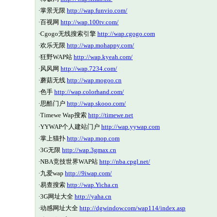
·
掌景无限
http://wap.funvio.com/
·
百视网
http://wap.100tv.com/
·
Cgogo无线搜索引擎
http://wap.cgogo.com
·
欢乐无限
http://wap.mohappy.com/
·
狂野WAP站
http://wap.kyeah.com/
·
风风网
http://wap.7234.com/
·
蘑菇无线
http://wap.mogoo.cn
·
色手
http://wap.colorhand.com/
·
思酷门户
http://wap.skooo.com/
·
Timewe Wap搜索
http://timewe.net
·
YYWAP个人建站门户
http://wap.yywap.com
·
掌上猫扑
http://wap.mop.com
·
3G无限
http://wap.3gmax.cn
·
NBA竞技世界WAP站
http://nba.cpgl.net/
·
九爱wap
http://9iwap.com/
·
易查搜索
http://wap.Yicha.cn
·
3G网址大全
http://yaha.cn
·
动感网址大全
http://dgwindow.com/wap114/index.asp