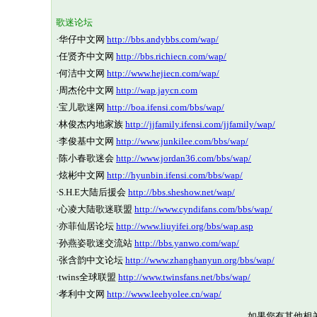
歌迷论坛
·
华仔中文网
http://bbs.andybbs.com/wap/
·
任贤齐中文网
http://bbs.richiecn.com/wap/
·
何洁中文网
http://www.hejiecn.com/wap/
·
周杰伦中文网
http://wap.jaycn.com
·
宝儿歌迷网
http://boa.ifensi.com/bbs/wap/
·
林俊杰内地家族
http://jjfamily.ifensi.com/jjfamily/wap/
·
李俊基中文网
http://www.junkilee.com/bbs/wap/
·
陈小春歌迷会
http://www.jordan36.com/bbs/wap/
·
炫彬中文网
http://hyunbin.ifensi.com/bbs/wap/
·
S.H.E大陆后援会
http://bbs.sheshow.net/wap/
·
心凌大陆歌迷联盟
http://www.cyndifans.com/bbs/wap/
·
亦菲仙居论坛
http://www.liuyifei.org/bbs/wap.asp
·
孙燕姿歌迷交流站
http://bbs.yanwo.com/wap/
·
张含韵中文论坛
http://www.zhanghanyun.org/bbs/wap/
·
twins全球联盟
http://www.twinsfans.net/bbs/wap/
·
孝利中文网
http://www.leehyolee.cn/wap/
如果您有其他相