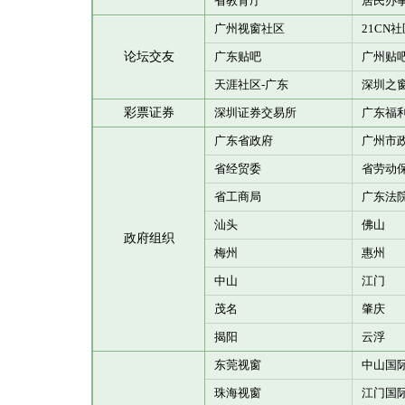
省教育厅
居民办事
广州视窗社区
21CN
论坛交友
广东贴吧
广州贴
天涯社区-广东
深圳之
彩票证券
深圳证券交易所
广东福
广东省政府
广州市
省经贸委
省劳动
省工商局
广东法
汕头
佛山
政府组织
梅州
惠州
中山
江门
茂名
肇庆
揭阳
云浮
东莞视窗
中山国
珠海视窗
江门国