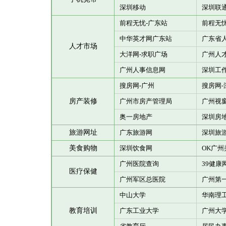
深圳移动
深圳联
前程无忧-广东站
前程无忧
中华英才网广东站
广东省
人才市场
大洋网-求职广场
广州人
广州人事信息网
深圳工
搜房网-广州
搜房网-
房产装修
广州市房产管理局
广州视窗
奥一房地产
深圳房
旅游网址
广东旅游网
深圳旅
美食购物
深圳饮食网
OK广州
广州医院查询
39健康
医疗保健
广州军区总医院
广州第
中山大学
华南理
教育培训
广东工业大学
广州大